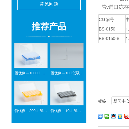
常见问题
管,进口冻存
CG编号
推荐产品
BS-0150
BS-0150-S
佰优俐—1000ul 吸头
佰优俐—10ul低吸附盒装灭菌吸头
标签：
新闻中
佰优俐—200ul 加长吸头
佰优俐—10ul 加长吸头