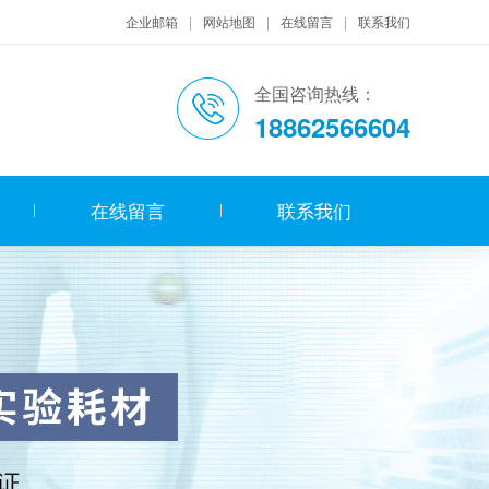
企业邮箱
|
网站地图
|
在线留言
|
联系我们
全国咨询热线：
18862566604
在线留言
联系我们