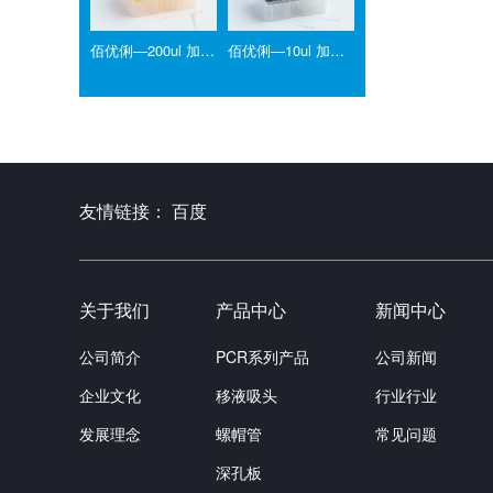
佰优俐—200ul 加长吸头
佰优俐—10ul 加长吸头
友情链接：
百度
关于我们
产品中心
新闻中心
公司简介
PCR系列产品
公司新闻
企业文化
移液吸头
行业行业
发展理念
螺帽管
常见问题
深孔板