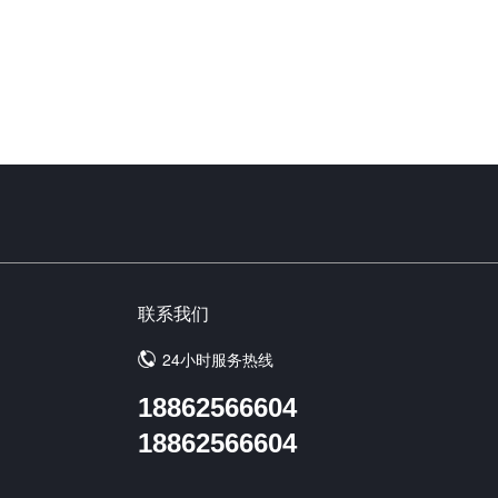
联系我们
24小时服务热线
18862566604
18862566604